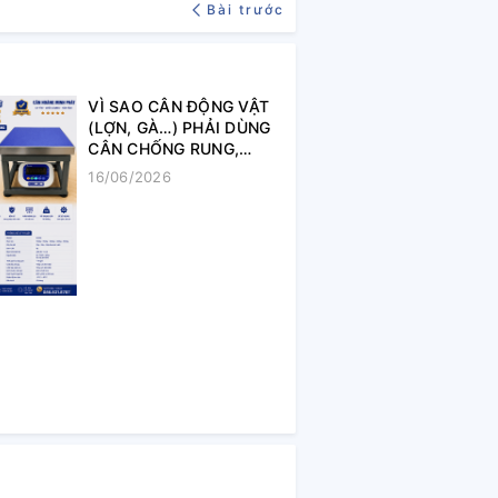
Bài trước
VÌ SAO CÂN ĐỘNG VẬT
(LỢN, GÀ…) PHẢI DÙNG
CÂN CHỐNG RUNG,
CHỐT SỐ?
16/06/2026