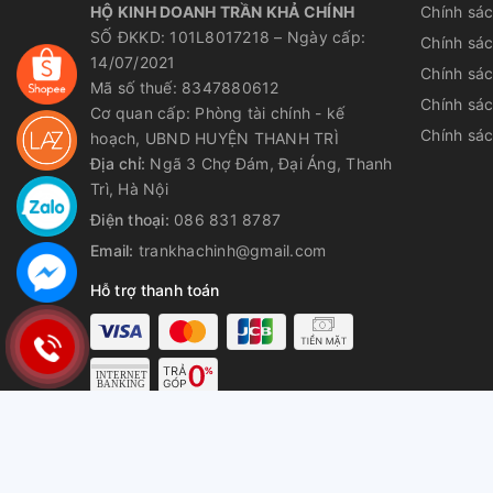
HỘ KINH DOANH TRẦN KHẢ CHÍNH
Chính sá
SỐ ĐKKD: 101L8017218 – Ngày cấp:
Chính sá
14/07/2021
Chính sác
Mã số thuế: 8347880612
Chính sá
Cơ quan cấp: Phòng tài chính - kế
Chính sác
hoạch, UBND HUYỆN THANH TRÌ
Địa chỉ:
Ngã 3 Chợ Đám, Đại Áng, Thanh
Trì, Hà Nội
Điện thoại:
086 831 8787
Email:
trankhachinh@gmail.com
Hỗ trợ thanh toán