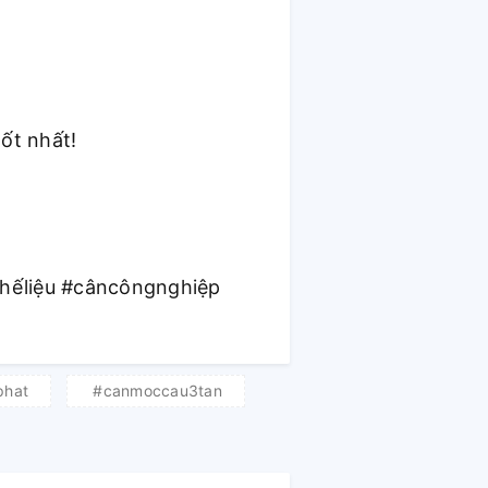
ốt nhất!
hếliệu #câncôngnghiệp
phat
#canmoccau3tan