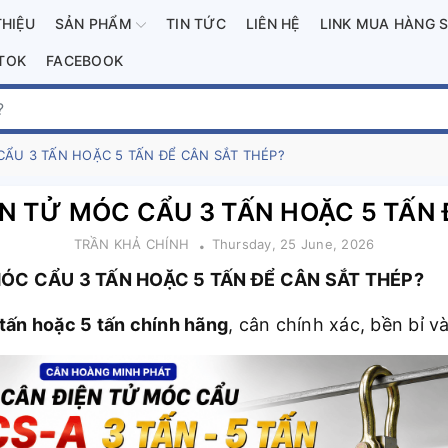
THIỆU
SẢN PHẨM
TIN TỨC
LIÊN HỆ
LINK MUA HÀNG 
KTOK
FACEBOOK
ẨU 3 TẤN HOẶC 5 TẤN ĐỂ CÂN SẮT THÉP?
N TỬ MÓC CẨU 3 TẤN HOẶC 5 TẤN 
TRẦN KHẢ CHÍNH
Thursday, 25 June, 2026
ÓC CẨU 3 TẤN HOẶC 5 TẤN ĐỂ CÂN SẮT THÉP?
tấn hoặc 5 tấn chính hãng
, cân chính xác, bền bỉ và