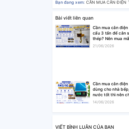
Bạn đang xem:
Bài viết liên quan
Cần mua cân điện
cẩu 3 tấn để cân 
thép? Nên mua mẫ
ở đâu?
21/06/2026
Cần mua cân điện
dùng cho nhà bếp
nước tốt thì nên c
mẫu nào?
14/06/2026
VIẾT BÌNH LUẬN CỦA BẠN