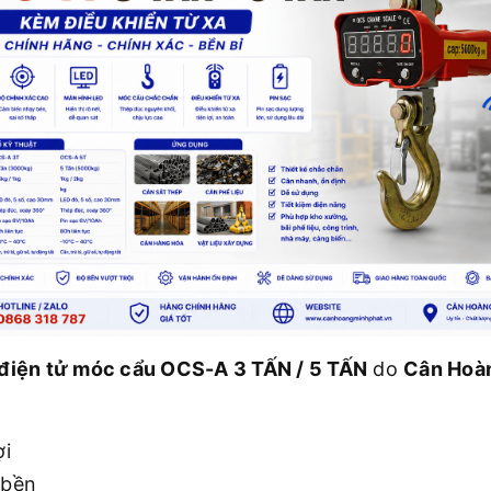
điện tử móc cẩu OCS-A 3 TẤN / 5 TẤN
do
Cân Hoà
ợi
 bền