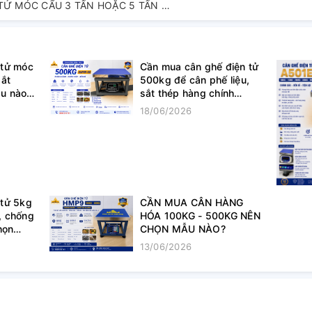
CẦN MUA CÂN ĐIỆN TỬ MÓC CẨU 3 TẤN HOẶC 5 TẤN ĐỂ CÂN SẮT THÉP?
 tử móc
Cần mua cân ghế điện tử
sắt
500kg để cân phế liệu,
u nào,
sắt thép hàng chính
hãng? Nên mua cân gì, ở
18/06/2026
đâu?
 tử 5kg
CẦN MUA CÂN HÀNG
, chống
HÓA 100KG - 500KG NÊN
họn
CHỌN MẪU NÀO?
13/06/2026