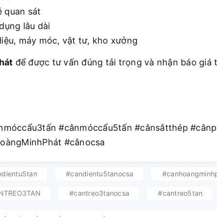
ễ quan sát
dụng lâu dài
liệu, máy móc, vật tư, kho xưởng
hát
để được tư vấn đúng tải trọng và nhận báo giá t
nmóccẩu3tấn #cânmóccẩu5tấn #cânsắtthép #cânp
HoàngMinhPhát #cânocsa
dientu5tan
#candientu5tanocsa
#canhoangminh
NTREO3TAN
#cantreo3tanocsa
#cantreo5tan