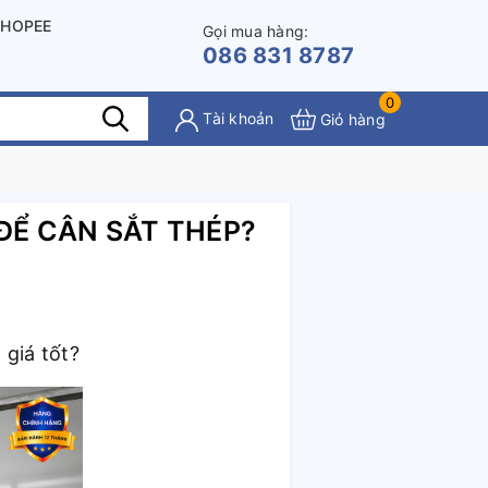
SHOPEE
Gọi mua hàng:
086 831 8787
0
Tài khoản
Giỏ hàng
ĐỂ CÂN SẮT THÉP?
 giá tốt?