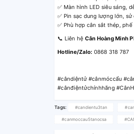
M
à
n h
ì
nh LED si
ê
u s
á
ng, d
✅
Pin sạc dung lượng lớn, sử 
✅
Ph
ù
hợp cân sắt thép, phế 
✅
Liên hệ
Cân Hoàng Minh P
📞
Hotline/Zalo:
0868 318 787
#cândiệntử #cânmóccẩu #câ
#cânđiệntửchínhhãng #Cân
Tags:
#candientu3tan
#can
#canmoccau5tanocsa
#CA