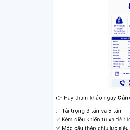
Hãy tham khảo ngay
Cân 
👉
Tải trọng 3 tấn và 5 tấn
✅
K
è
m
đ
iều khiển từ xa tiện l
✅
M
ó
c cẩu thép chịu lực siêu
✅