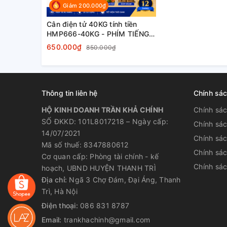
Giảm 200.000₫
Cân điện tử 40KG tính tiền
HMP666-40KG - PHÍM TIẾNG
VIỆT - Thương Hiệu CÂN
650.000₫
850.000₫
HOÀNG MINH PHÁT
Thông tin liên hệ
Chính sá
HỘ KINH DOANH TRẦN KHẢ CHÍNH
Chính sá
SỐ ĐKKD: 101L8017218 – Ngày cấp:
Chính sá
14/07/2021
Chính sác
Mã số thuế: 8347880612
Chính sá
Cơ quan cấp: Phòng tài chính - kế
Chính sác
hoạch, UBND HUYỆN THANH TRÌ
Địa chỉ:
Ngã 3 Chợ Đám, Đại Áng, Thanh
Trì, Hà Nội
Điện thoại:
086 831 8787
Email:
trankhachinh@gmail.com