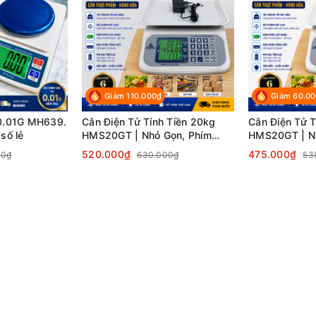
Giảm 110.000₫
Giảm 60.0
/0.01G MH639.
Cân Điện Tử Tính Tiền 20kg
Cân Điện Tử T
số lẻ
HMS20GT | Nhỏ Gọn, Phím
HMS20GT | Nh
Tiếng Việt
Tiếng Việt
520.000₫
475.000₫
00₫
630.000₫
53