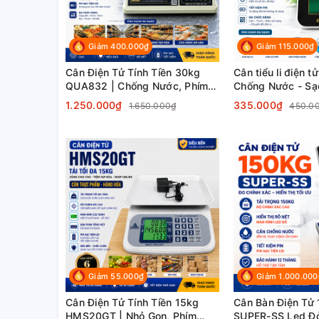
Giảm 400.000₫
Giảm 115.000₫
Cân Điện Tử Tính Tiền 30kg
Cân tiểu li điện 
QUA832 | Chống Nước, Phím
Chống Nước - Sạ
Tiếng Việt | Cân Bán Hàng
1.250.000₫
335.000₫
1.650.000₫
450.0
Giảm 55.000₫
Giảm 1.000.000
Cân Điện Tử Tính Tiền 15kg
Cân Bàn Điện Tử
HMS20GT | Nhỏ Gọn, Phím
SUPER-SS Led Đ