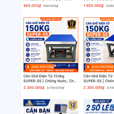
Tiếng Việt
Nước, Chốt Số
495.000₫
1.950.000₫
550.000₫
2.95
Giảm 400.000₫
Giảm 400.000₫
Cân Ghế Điện Tử 150kg
Cân Ghế Điện Tử
SUPER-SS | Chống Nước, Chốt
SUPER-SS | Chốn
Số, LED Đỏ Chính Xác
Số, LED Xanh Chí
2.350.000₫
2.350.000₫
2.750.000₫
2.75