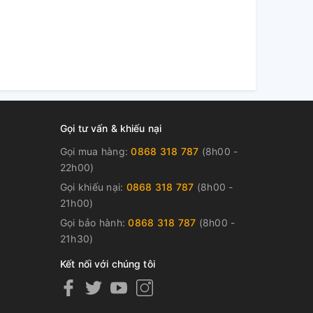
Gọi tư vấn & khiếu nại
Gọi mua hàng:
0868 318 787
(8h00 -
22h00)
Gọi khiếu nại:
0868 318 787
(8h00 -
21h00)
Gọi bảo hành:
0868 318 787
(8h00 -
21h30)
Kết nối với chúng tôi