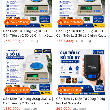
Giảm 300.000₫
Giảm 300.000₫
Cân Điện Tử 0.01g 1kg JCS-C |
Cân Điện Tử 0.01g 600g JCS-C |
Cân Tiểu Ly 2 Số Lẻ Chính Xác
Cân Tiểu Ly 2 Số Lẻ Chính Xác
Cao
Cao
1.750.000₫
1.550.000₫
2.050.000₫
1.850.000₫
Giảm 300.000₫
Giảm 51.000₫
Cân Điện Tử 0.01g 300g JCS-C |
Cân Tiểu Ly Điện Tử 200g 0.01g
Cân Tiểu Ly 2 Số Lẻ Chính Xác
Pocket Scale A7
Cao
1.350.000₫
299.000₫
1.650.000₫
350.000₫