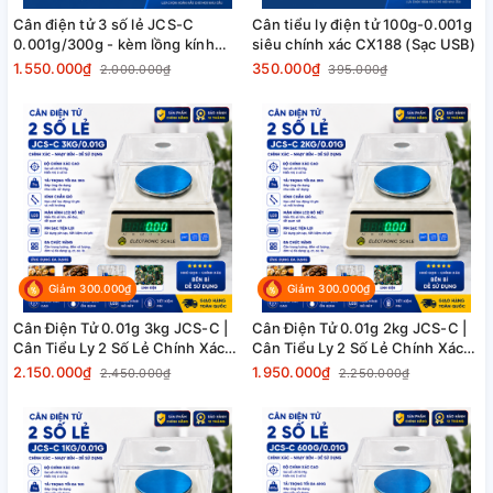
Cân điện tử 3 số lẻ JCS-C
Cân tiểu ly điện tử 100g-0.001g
0.001g/300g - kèm lồng kính
siêu chính xác CX188 (Sạc USB)
chắn gió
1.550.000₫
350.000₫
2.000.000₫
395.000₫
Giảm 300.000₫
Giảm 300.000₫
Cân Điện Tử 0.01g 3kg JCS-C |
Cân Điện Tử 0.01g 2kg JCS-C |
Cân Tiểu Ly 2 Số Lẻ Chính Xác
Cân Tiểu Ly 2 Số Lẻ Chính Xác
Cao
Cao
2.150.000₫
1.950.000₫
2.450.000₫
2.250.000₫