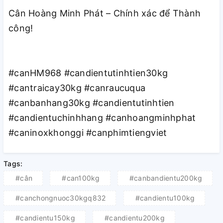
Cân Hoàng Minh Phát – Chính xác để Thành
công!
#canHM968 #candientutinhtien30kg
#cantraicay30kg #canraucuqua
#canbanhang30kg #candientutinhtien
#candientuchinhhang #canhoangminhphat
#caninoxkhonggi #canphimtiengviet
Tags:
#cân
#can100kg
#canbandientu200kg
#canchongnuoc30kgq832
#candientu100kg
#candientu150kg
#candientu200kg