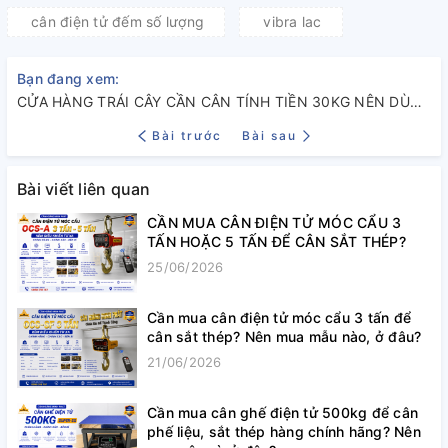
cân điện tử đếm số lượng
vibra lac
Bạn đang xem:
CỬA HÀNG TRÁI CÂY CẦN CÂN TÍNH TIỀN 30KG NÊN DÙNG CÂN GÌ?
Bài trước
Bài sau
Bài viết liên quan
CẦN MUA CÂN ĐIỆN TỬ MÓC CẨU 3
TẤN HOẶC 5 TẤN ĐỂ CÂN SẮT THÉP?
25/06/2026
Cần mua cân điện tử móc cẩu 3 tấn để
cân sắt thép? Nên mua mẫu nào, ở đâu?
21/06/2026
Cần mua cân ghế điện tử 500kg để cân
phế liệu, sắt thép hàng chính hãng? Nên