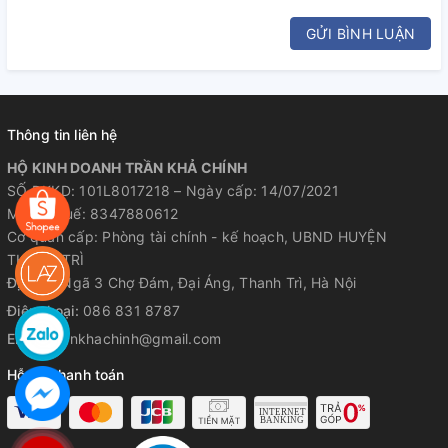
GỬI BÌNH LUẬN
Thông tin liên hệ
HỘ KINH DOANH TRẦN KHẢ CHÍNH
SỐ ĐKKD: 101L8017218 – Ngày cấp: 14/07/2021
Mã số thuế: 8347880612
Cơ quan cấp: Phòng tài chính - kế hoạch, UBND HUYỆN
THANH TRÌ
Địa chỉ:
Ngã 3 Chợ Đám, Đại Áng, Thanh Trì, Hà Nội
Điện thoại:
086 831 8787
Email:
trankhachinh@gmail.com
Hỗ trợ thanh toán