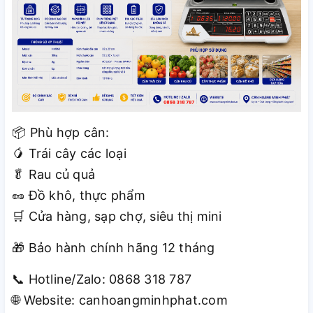
Phù hợp cân:
📦
Trái cây các loại
🥭
Rau củ quả
🥬
Đồ khô, thực phẩm
🥜
Cửa hàng, sạp chợ, siêu thị mini
🛒
Bảo hành chính hãng 12 tháng
🎁
Hotline/Zalo: 0868 318 787
📞
Website: canhoangminhphat.com
🌐