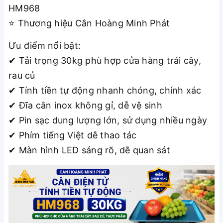
HM968
Thương hiệu Cân Hoàng Minh Phát
⭐
Ưu điểm nổi bật:
Tải trọng 30kg phù hợp cửa hàng trái cây,
✔
rau củ
T
í
nh tiền tự động nhanh chóng, chính xác
✔
Đĩ
a c
â
n inox kh
ô
ng gỉ, dễ vệ sinh
✔
Pin sạc dung lượng lớn, sử dụng nhiều ngày
✔
Ph
í
m tiếng Việt dễ thao tác
✔
M
à
n h
ì
nh LED s
á
ng r
õ
, dễ quan sát
✔