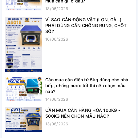
mua cân gì, ở đâu?
18/06/2026
VÌ SAO CÂN ĐỘNG VẬT (LỢN, GÀ…)
PHẢI DÙNG CÂN CHỐNG RUNG, CHỐT
SỐ?
16/06/2026
Cần mua cân điện tử 5kg dùng cho nhà
bếp, chống nước tốt thì nên chọn mẫu
nào?
14/06/2026
CẦN MUA CÂN HÀNG HÓA 100KG -
500KG NÊN CHỌN MẪU NÀO?
13/06/2026