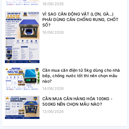
18/06/2026
VÌ SAO CÂN ĐỘNG VẬT (LỢN, GÀ…)
PHẢI DÙNG CÂN CHỐNG RUNG, CHỐT
SỐ?
16/06/2026
Cần mua cân điện tử 5kg dùng cho nhà
bếp, chống nước tốt thì nên chọn mẫu
nào?
14/06/2026
CẦN MUA CÂN HÀNG HÓA 100KG -
500KG NÊN CHỌN MẪU NÀO?
13/06/2026