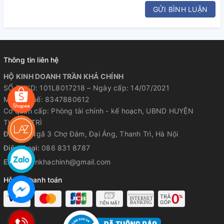
GỬI BÌNH LUẬN
Thông tin liên hệ
HỘ KINH DOANH TRẦN KHẢ CHÍNH
SỐ ĐKKD: 101L8017218 – Ngày cấp: 14/07/2021
Mã số thuế: 8347880612
Cơ quan cấp: Phòng tài chính - kế hoạch, UBND HUYỆN
THANH TRÌ
Địa chỉ:
Ngã 3 Chợ Đám, Đại Áng, Thanh Trì, Hà Nội
Điện thoại:
086 831 8787
Email:
trankhachinh@gmail.com
Hỗ trợ thanh toán