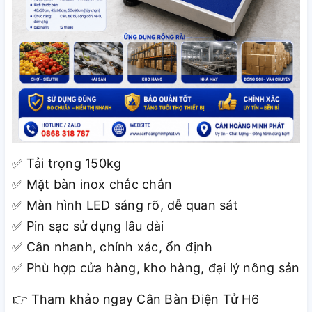
Tải trọng 150kg
✅
Mặt bàn inox chắc chắn
✅
M
à
n h
ì
nh LED s
á
ng r
õ
, dễ quan sát
✅
Pin sạc sử dụng lâu dài
✅
C
â
n nhanh, ch
í
nh x
á
c, ổn định
✅
Ph
ù
hợp cửa hàng, kho hàng, đại lý nông sản
✅
Tham khảo ngay Cân Bàn Điện Tử H6
👉