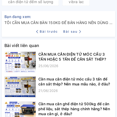
cân điện tử đếm số lượng
vibra lac
Bạn đang xem:
TÔI CẦN MUA CÂN BÀN 150KG ĐỂ BÁN HÀNG NÊN DÙNG CÂN GÌ?
Bài trước
Bài sau
Bài viết liên quan
CẦN MUA CÂN ĐIỆN TỬ MÓC CẨU 3
TẤN HOẶC 5 TẤN ĐỂ CÂN SẮT THÉP?
25/06/2026
Cần mua cân điện tử móc cẩu 3 tấn để
cân sắt thép? Nên mua mẫu nào, ở đâu?
21/06/2026
Cần mua cân ghế điện tử 500kg để cân
phế liệu, sắt thép hàng chính hãng? Nên
mua cân gì, ở đâu?