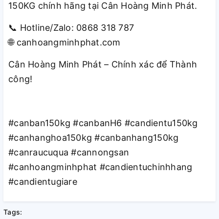
150KG chính hãng tại Cân Hoàng Minh Phát.
Hotline/Zalo: 0868 318 787
📞
canhoangminhphat.com
🌐
Cân Hoàng Minh Phát – Chính xác để Thành
công!
#canban150kg
#canbanH6
#candientu150kg
#canhanghoa150kg
#canbanhang150kg
#canraucuqua
#cannongsan
#canhoangminhphat
#candientuchinhhang
#candientugiare
Tags: