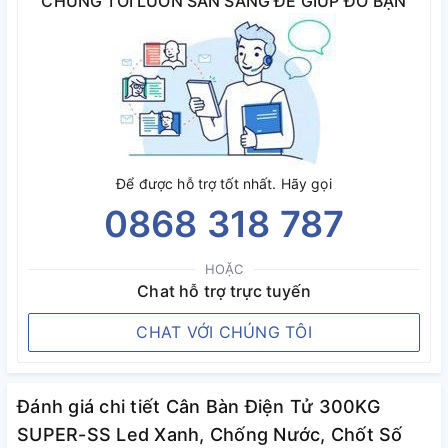
CHÚNG TÔI LUÔN SẴN SÀNG ĐỂ GIÚP ĐỠ BẠN
Để được hỗ trợ tốt nhất. Hãy gọi
0868 318 787
HOẶC
Chat hỗ trợ trực tuyến
CHAT VỚI CHÚNG TÔI
Đánh giá chi tiết Cân Bàn Điện Tử 300KG
SUPER-SS Led Xanh, Chống Nước, Chốt Số