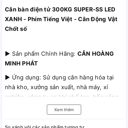
Cân bàn điện tử 300KG SUPER-SS LED
XANH - Phím Tiếng Việt - Cân Động Vật
Chốt số
► Sản phẩm Chính Hãng:
CÂN HOÀNG
MINH PHÁT
► Ứng dụng: Sử dụng cân hàng hóa tại
nhà kho, xưởng sản xuất, nhà máy, xí
nghiệp, công ty cơ khí chế tạo, bến cảng,
bến tàu, công ty chế biến thức ăn gia súc-
Xem thêm
gia cầm, các vựa trái cây, chợ đầu mối,
các công ty vận tải hàng hóa, bưu cục.
So sánh với các sản phẩm tương tự