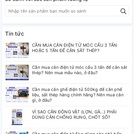
► Với thiết kế mâm cân inox 304 chống
ăn mòn, chống chịu nước, cân chuyên
dùng trong môi trường thủy sản. Có tiêu
Tin tức
chuẩn chống thấm nước, thích hợp sử
CẦN MUA CÂN ĐIỆN TỬ MÓC CẨU 3 TẤN
HOẶC 5 TẤN ĐỂ CÂN SẮT THÉP?
dụng trong các cơ sở chế biến, nhà máy
gia cầm, gia súc …
Cần mua cân điện tử móc cẩu 3 tấn để cân sắt
thép? Nên mua mẫu nào, ở đâu?
Cần mua cân ghế điện tử 500kg để cân phế
liệu, sắt thép hàng chính hãng? Nên mua cân
gì, ở đâu?
VÌ SAO CÂN ĐỘNG VẬT (LỢN, GÀ…) PHẢI
DÙNG CÂN CHỐNG RUNG, CHỐT SỐ?
Cần mua cân điện tử 5kg dùng cho nhà bếp,