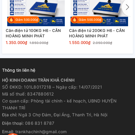
sạc.
Giảm 500.000₫
Giảm 500.000₫
✔ Với các tính năng cân trọng lượng
Cân điện tử 100KG H6 - CÂN
Cân điện tử 200KG H6 - CÂN
C
trong sản xuất, đóng gói, cân nông sản.
HOÀNG MINH PHÁT
HOÀNG MINH PHÁT
H
1.350.000₫
1.550.000₫
1
1.850.000₫
2.050.000₫
Đặt biệt cân trong ngành thủy hải sản,
thực phẩm do khung cân làm bằng thép
không rỉ chống ăn mòn cao.
Thông tin liên hệ
HỘ KINH DOANH TRẦN KHẢ CHÍNH
SỐ ĐKKD: 101L8017218 – Ngày cấp: 14/07/2021
Mã số thuế: 8347880612
Cơ quan cấp: Phòng tài chính - kế hoạch, UBND HUYỆN
THANH TRÌ
Địa chỉ:
Ngã 3 Chợ Đám, Đại Áng, Thanh Trì, Hà Nội
Điện thoại:
086 831 8787
Email:
trankhachinh@gmail.com