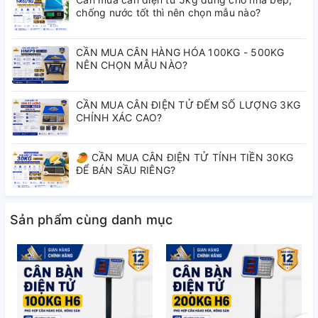
chống nước tốt thì nên chọn mẫu nào?
CẦN MUA CÂN HÀNG HÓA 100KG - 500KG
NÊN CHỌN MẪU NÀO?
CẦN MUA CÂN ĐIỆN TỬ ĐẾM SỐ LƯỢNG 3KG
CHÍNH XÁC CAO?
🥭 CẦN MUA CÂN ĐIỆN TỬ TÍNH TIỀN 30KG
✔ Cân bàn điện tử Chống Nước SUPER-
ĐỂ BÁN SẦU RIÊNG?
SS Led XANH là dòng cân được thiết kế
đơn giản nhưng chắc chắn, khung cân làm
Sản phẩm cùng danh mục
bằng sắt sơn tĩnh điện, Mâm cân INOX
Không gỉ, các phím dạng bấm m.ềm, màn
hình LED màu xanh thích hợp dùng ngoài
trời, không bị lóa mắt, được tích hợp pin