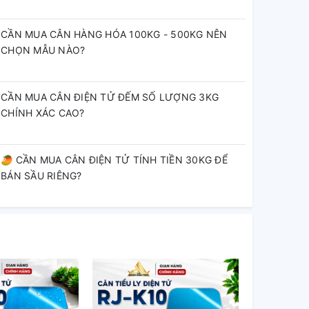
CẦN MUA CÂN HÀNG HÓA 100KG - 500KG NÊN
CHỌN MẪU NÀO?
CẦN MUA CÂN ĐIỆN TỬ ĐẾM SỐ LƯỢNG 3KG
CHÍNH XÁC CAO?
🥭 CẦN MUA CÂN ĐIỆN TỬ TÍNH TIỀN 30KG ĐỂ
BÁN SẦU RIÊNG?