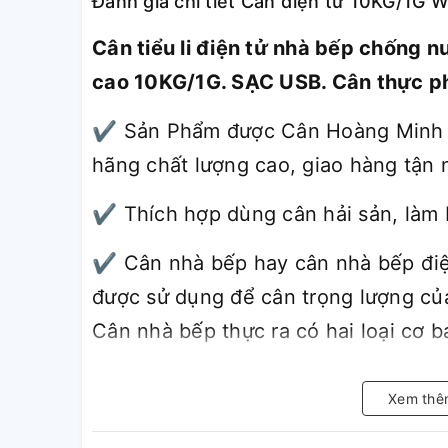
Đánh giá chi tiết Cân điện tử 10KG/1G
Cân tiểu li điện tử nhà bếp chống
cao 10KG/1G. SẠC USB. Cân thực p
✔ Sản Phẩm được Cân Hoàng Minh P
hãng chất lượng cao, giao hàng tận n
✔ Thích hợp dùng cân hải sản, làm 
✔ Cân nhà bếp hay cân nhà bếp điện 
được sử dụng để cân trọng lượng củ
Cân nhà bếp thực ra có hai loại cơ b
cân nhà bếp lò xo (cân cơ).
Xem thê