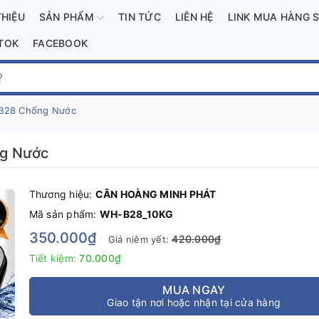
THIỆU
SẢN PHẨM
TIN TỨC
LIÊN HỆ
LINK MUA HÀNG 
KTOK
FACEBOOK
-B28 Chống Nước
ng Nước
Thương hiệu:
CÂN HOÀNG MINH PHÁT
Mã sản phẩm:
WH-B28_10KG
350.000₫
420.000₫
Giá niêm yết:
Tiết kiệm:
70.000₫
MUA NGAY
Giao tận nơi hoặc nhận tại cửa hàng