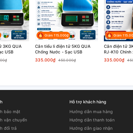
Giảm 115.000₫
Giảm 115.0
 tử 3KG QUA
Cân tiểu li điện tử 5KG QUA
Cân điện tử 
ạc USB
Chống Nước - Sạc USB
RJ-K10 Chính
335.000₫
335.000₫
000₫
450.000₫
45
sạc điện như điện thoại, p.in
ch
Hỗ trợ khách hàng
ch bảo mật
Hướng dẫn mua hàng
ch vận chuyển
Hướng dẫn thanh toán
ó độ chính xác, độ bền cao
h đổi trả
Hướng dẫn giao nhận