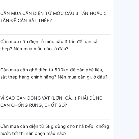
CẦN MUA CÂN ĐIỆN TỬ MÓC CẨU 3 TẤN HOẶC 5
TẤN ĐỂ CÂN SẮT THÉP?
Cần mua cân điện tử móc cẩu 3 tấn để cân sắt
thép? Nên mua mẫu nào, ở đâu?
Cần mua cân ghế điện tử 500kg để cân phế liệu,
sắt thép hàng chính hãng? Nên mua cân gì, ở đâu?
VÌ SAO CÂN ĐỘNG VẬT (LỢN, GÀ…) PHẢI DÙNG
CÂN CHỐNG RUNG, CHỐT SỐ?
Cần mua cân điện tử 5kg dùng cho nhà bếp, chống
nước tốt thì nên chọn mẫu nào?