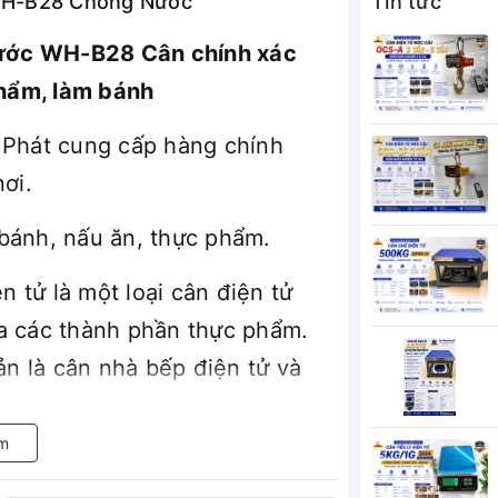
 WH-B28 Chống Nước
Tin tức
 nước WH-B28 Cân chính xác
hẩm, làm bánh
hát cung cấp hàng chính
ơi.
bánh, nấu ăn, thực phẩm.
tử là một loại cân điện tử
a các thành phần thực phẩm.
ản là cân nhà bếp điện tử và
m