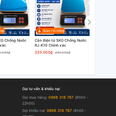
00₫
Giảm 115.000₫
Giảm 10
3KG Chống Nước
Cân điện tử 5KG Chống Nước
Cân điện t
 xác
RJ-K10 Chính xác
chống nước
335.000₫
350.000₫
0.000₫
450.000₫
Gọi tư vấn & khiếu nại
Gọi mua hàng:
0868 318 787
(8h00 -
22h00)
Gọi khiếu nại:
0868 318 787
(8h00 -