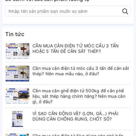
– Cân rung, số nhảy → khó đọc, dễ sai
– Môi trường nước → cân nhanh hỏng,
xuống cấp
Tin tức
– Hàng hóa/động vật di chuyển → không
CẦN MUA CÂN ĐIỆN TỬ MÓC CẨU 3 TẤN
HOẶC 5 TẤN ĐỂ CÂN SẮT THÉP?
chốt được số
Cần mua cân điện tử móc cẩu 3 tấn để cân sắt
– Cân yếu → nhanh hỏng khi dùng tải
thép? Nên mua mẫu nào, ở đâu?
nặng
Cần mua cân ghế điện tử 500kg để cân phế
liệu, sắt thép hàng chính hãng? Nên mua cân
gì, ở đâu?
VÌ SAO CÂN ĐỘNG VẬT (LỢN, GÀ…) PHẢI
DÙNG CÂN CHỐNG RUNG, CHỐT SỐ?
Cần mua cân điện tử 5kg dùng cho nhà bếp,