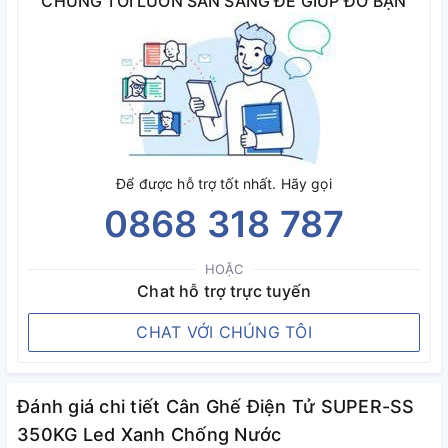
CHÚNG TÔI LUÔN SẴN SÀNG ĐỂ GIÚP ĐỠ BẠN
Để được hỗ trợ tốt nhất. Hãy gọi
0868 318 787
HOẶC
Chat hỗ trợ trực tuyến
CHAT VỚI CHÚNG TÔI
Đánh giá chi tiết Cân Ghế Điện Tử SUPER-SS
350KG Led Xanh Chống Nước