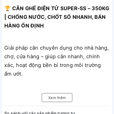
🏆 CÂN GHẾ ĐIỆN TỬ SUPER-SS – 350KG
| CHỐNG NƯỚC, CHỐT SỐ NHANH, BÁN
HÀNG ỔN ĐỊNH
Giải pháp cân chuyên dụng cho nhà hàng,
chợ, cửa hàng – giúp cân nhanh, chính
xác, hoạt động bền bỉ trong môi trường
ẩm ướt.
Bạn đang gặp tình trạng:
Xem thêm
So sánh với các sản phẩm tương tự