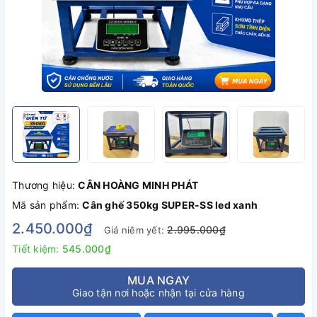
Thương hiệu:
CÂN HOÀNG MINH PHÁT
Mã sản phẩm:
Cân ghế 350kg SUPER-SS led xanh
2.450.000₫
2.995.000₫
Giá niêm yết:
Tiết kiệm:
545.000₫
MUA NGAY
Giao tận nơi hoặc nhận tại cửa hàng