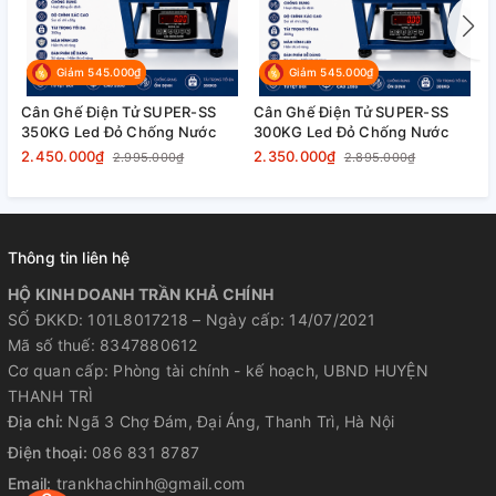
✔ Chốt số nhanh (Hold) → giữ kết quả dù
hàng rung/lắc
Giảm 545.000₫
Giảm 545.000₫
✔ Độ chính xác cao → hạn chế thất thoát
Cân Ghế Điện Tử SUPER-SS
Cân Ghế Điện Tử SUPER-SS
C
350KG Led Đỏ Chống Nước
300KG Led Đỏ Chống Nước
2
khi bán hàng
2.450.000₫
2.350.000₫
2
2.995.000₫
2.895.000₫
✔ Khung chắc chắn → chịu tải lớn, dùng
lâu dài
Thông tin liên hệ
HỘ KINH DOANH TRẦN KHẢ CHÍNH
SỐ ĐKKD: 101L8017218 – Ngày cấp: 14/07/2021
Mã số thuế: 8347880612
Cơ quan cấp: Phòng tài chính - kế hoạch, UBND HUYỆN
THANH TRÌ
Địa chỉ:
Ngã 3 Chợ Đám, Đại Áng, Thanh Trì, Hà Nội
Điện thoại:
086 831 8787
Email:
trankhachinh@gmail.com