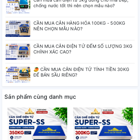
chống nước tốt thì nên chọn mẫu nào?
CẦN MUA CÂN HÀNG HÓA 100KG - 500KG
NÊN CHỌN MẪU NÀO?
CẦN MUA CÂN ĐIỆN TỬ ĐẾM SỐ LƯỢNG 3KG
CHÍNH XÁC CAO?
🥭 CẦN MUA CÂN ĐIỆN TỬ TÍNH TIỀN 30KG
ĐỂ BÁN SẦU RIÊNG?
👉 SUPER-SS giải quyết triệt để:
Sản phẩm cùng danh mục
✔ Chống nước tốt → dùng ổn định trong
chợ, nhà hàng