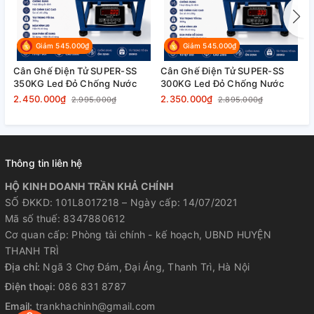
Giảm 545.000₫
Giảm 545.000₫
Cân Ghế Điện Tử SUPER-SS
Cân Ghế Điện Tử SUPER-SS
C
350KG Led Đỏ Chống Nước
300KG Led Đỏ Chống Nước
2
⚙️ THÔNG SỐ KỸ THUẬT
2.450.000₫
2.350.000₫
2
2.995.000₫
2.895.000₫
– Loại cân: Cân ghế điện tử
Thông tin liên hệ
– Model: HMP9
HỘ KINH DOANH TRẦN KHẢ CHÍNH
SỐ ĐKKD: 101L8017218 – Ngày cấp: 14/07/2021
– Tải trọng tối đa: 100kg
Mã số thuế: 8347880612
Cơ quan cấp: Phòng tài chính - kế hoạch, UBND HUYỆN
– Mâm cân: 100kg (30x40)cm. (Mâm cân
THANH TRÌ
Địa chỉ:
Ngã 3 Chợ Đám, Đại Áng, Thanh Trì, Hà Nội
INOX)
Điện thoại:
086 831 8787
Email:
trankhachinh@gmail.com
– Kích thước cân : 100kg (40x30x38)cm.