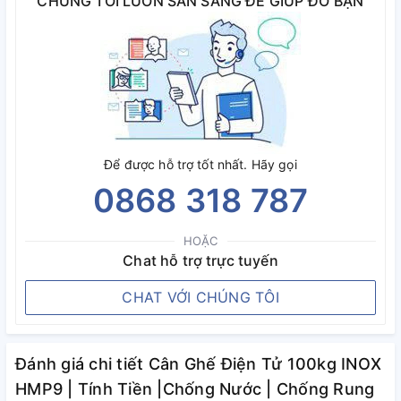
CHÚNG TÔI LUÔN SẴN SÀNG ĐỂ GIÚP ĐỠ BẠN
Để được hỗ trợ tốt nhất. Hãy gọi
0868 318 787
HOẶC
Chat hỗ trợ trực tuyến
CHAT VỚI CHÚNG TÔI
Đánh giá chi tiết Cân Ghế Điện Tử 100kg INOX
HMP9 | Tính Tiền |Chống Nước | Chống Rung