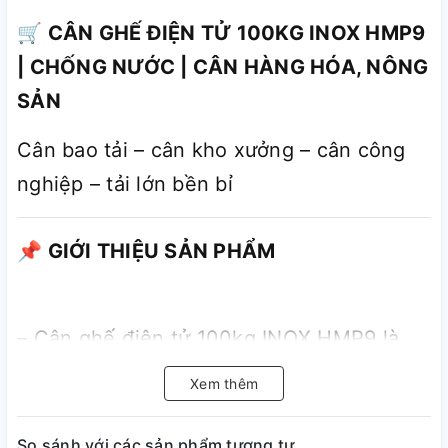
🛒 CÂN GHẾ ĐIỆN TỬ 100KG INOX HMP9
| CHỐNG NƯỚC | CÂN HÀNG HÓA, NÔNG
SẢN
Cân bao tải – cân kho xưởng – cân công
nghiệp – tải lớn bền bỉ
📌 GIỚI THIỆU SẢN PHẨM
– Cân ghế điện tử 100kg INOX HMP9 là
dòng cân tải trọng lớn chuyên dùng
Xem thêm
cho cân hàng hóa, nông sản, bao tải, kho
xưởng với độ chính xác cao và khả năng
So sánh với các sản phẩm tương tự