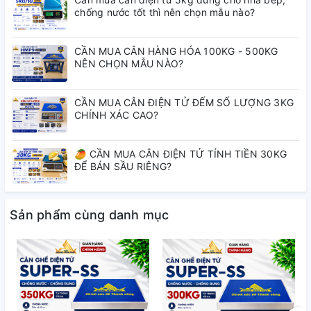
chống nước tốt thì nên chọn mẫu nào?
CẦN MUA CÂN HÀNG HÓA 100KG - 500KG
NÊN CHỌN MẪU NÀO?
CẦN MUA CÂN ĐIỆN TỬ ĐẾM SỐ LƯỢNG 3KG
CHÍNH XÁC CAO?
🥭 CẦN MUA CÂN ĐIỆN TỬ TÍNH TIỀN 30KG
ĐỂ BÁN SẦU RIÊNG?
Sản phẩm cùng danh mục