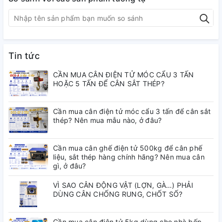
hoạt động ổn định.
– Sản phẩm sử dụng khung INOX chống
gỉ, phù hợp môi trường ẩm ướt như khu
Tin tức
vực nông sản, hải sản, kho lạnh. Thiết
CẦN MUA CÂN ĐIỆN TỬ MÓC CẨU 3 TẤN
HOẶC 5 TẤN ĐỂ CÂN SẮT THÉP?
kế chống nước, giúp tăng độ bền và tuổi
thọ khi sử dụng lâu dài.
Cần mua cân điện tử móc cẩu 3 tấn để cân sắt
thép? Nên mua mẫu nào, ở đâu?
– Đầu cân hiển thị rõ ràng, chốt số nhanh,
giúp thao tác cân hàng nhanh chóng và
Cần mua cân ghế điện tử 500kg để cân phế
liệu, sắt thép hàng chính hãng? Nên mua cân
hạn chế sai số.
gì, ở đâu?
VÌ SAO CÂN ĐỘNG VẬT (LỢN, GÀ…) PHẢI
DÙNG CÂN CHỐNG RUNG, CHỐT SỐ?
Cần mua cân điện tử 5kg dùng cho nhà bếp,