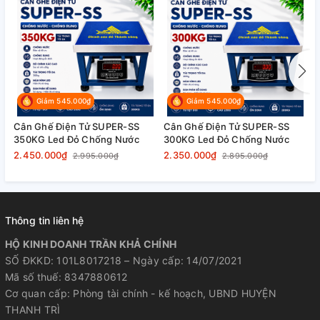
⚙️ THÔNG SỐ KỸ THUẬT
Giảm 545.000₫
Giảm 545.000₫
Cân Ghế Điện Tử SUPER-SS
Cân Ghế Điện Tử SUPER-SS
C
350KG Led Đỏ Chống Nước
300KG Led Đỏ Chống Nước
2
– Thương hiệu: Cân Hoàng Minh Phát
2.450.000₫
2.350.000₫
2
2.995.000₫
2.895.000₫
– Loại cân: Cân ghế điện tử
Thông tin liên hệ
– Model: SUPER-SS
HỘ KINH DOANH TRẦN KHẢ CHÍNH
– Tải trọng tối đa: 300kg
SỐ ĐKKD: 101L8017218 – Ngày cấp: 14/07/2021
Mã số thuế: 8347880612
– Bước nhảy (sai số): 50g
Cơ quan cấp: Phòng tài chính - kế hoạch, UBND HUYỆN
THANH TRÌ