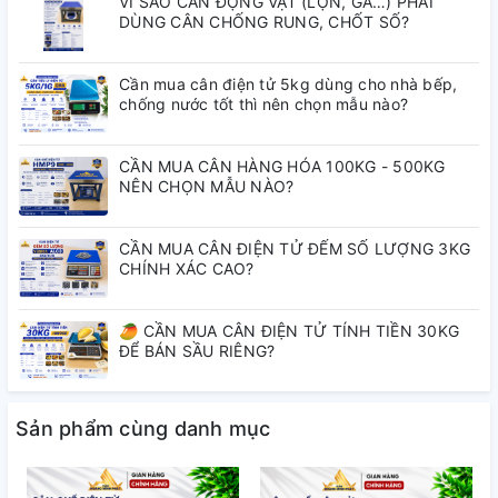
VÌ SAO CÂN ĐỘNG VẬT (LỢN, GÀ…) PHẢI
DÙNG CÂN CHỐNG RUNG, CHỐT SỐ?
Cần mua cân điện tử 5kg dùng cho nhà bếp,
chống nước tốt thì nên chọn mẫu nào?
CẦN MUA CÂN HÀNG HÓA 100KG - 500KG
NÊN CHỌN MẪU NÀO?
CẦN MUA CÂN ĐIỆN TỬ ĐẾM SỐ LƯỢNG 3KG
CHÍNH XÁC CAO?
🥭 CẦN MUA CÂN ĐIỆN TỬ TÍNH TIỀN 30KG
ĐỂ BÁN SẦU RIÊNG?
Sản phẩm cùng danh mục