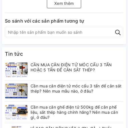
cho cân hàng hóa, nông sản và động
Xem thêm
vật với độ chính xác cao và độ bền vượt
trội.
So sánh với các sản phẩm tương tự
– Sản phẩm sử dụng khung INOX chống
gỉ, hoạt động tốt trong môi trường ẩm ướt
như khu chăn nuôi, chợ, kho hàng, khu
Tin tức
hải sản. Thiết kế chống nước, giúp tăng
CẦN MUA CÂN ĐIỆN TỬ MÓC CẨU 3 TẤN
HOẶC 5 TẤN ĐỂ CÂN SẮT THÉP?
tuổi thọ và độ ổn định khi sử dụng lâu dài.
– Trang bị màn hình LED xanh hiển thị rõ
Cần mua cân điện tử móc cẩu 3 tấn để cân sắt
thép? Nên mua mẫu nào, ở đâu?
nét, dễ quan sát cả trong môi trường thiếu
sáng hoặc ánh sáng mạnh.
Cần mua cân ghế điện tử 500kg để cân phế
liệu, sắt thép hàng chính hãng? Nên mua cân
gì, ở đâu?