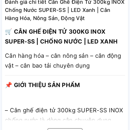
Đánh giá chi tiết Cân Ghế Điện Tử 300kg INOX
Chống Nước SUPER-SS | LED Xanh | Cân
Hàng Hóa, Nông Sản, Động Vật
🛒 CÂN GHẾ ĐIỆN TỬ 300KG INOX
SUPER-SS | CHỐNG NƯỚC | LED XANH
Cân hàng hóa – cân nông sản – cân động
vật – cân bao tải chuyên dụng
📌 GIỚI THIỆU SẢN PHẨM
– Cân ghế điện tử 300kg SUPER-SS INOX
chống nước là dòng cân chuyên dụng