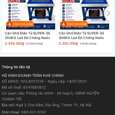
Giảm 545.000₫
Giảm 545.000₫
Cân Ghế Điện Tử SUPER-SS
Cân Ghế Điện Tử SUPER-SS
C
350KG Led Đỏ Chống Nước
300KG Led Đỏ Chống Nước
2
2.450.000₫
2.350.000₫
2
2.995.000₫
2.895.000₫
⚙️ THÔNG SỐ KỸ THUẬT
Thông tin liên hệ
– Thương hiệu: CÂN HOÀNG MINH PHÁT
HỘ KINH DOANH TRẦN KHẢ CHÍNH
SỐ ĐKKD: 101L8017218 – Ngày cấp: 14/07/2021
Mã số thuế: 8347880612
– Loại cân: Cân ghế điện tử
Cơ quan cấp: Phòng tài chính - kế hoạch, UBND HUYỆN
THANH TRÌ
– Tải trọng tối đa: 300kg
Địa chỉ:
Ngã 3 Chợ Đám, Đại Áng, Thanh Trì, Hà Nội
Điện thoại:
086 831 8787
– Sai số: 50g