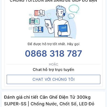
CHÚNG TÔI LUÔN SẴN SÀNG ĐỂ GIÚP ĐỠ BẠN
Để được hỗ trợ tốt nhất. Hãy gọi
0868 318 787
HOẶC
Chat hỗ trợ trực tuyến
CHAT VỚI CHÚNG TÔI
Đánh giá chi tiết Cân Ghế Điện Tử 300kg
SUPER-SS | Chống Nước, Chốt Số, LED Đỏ