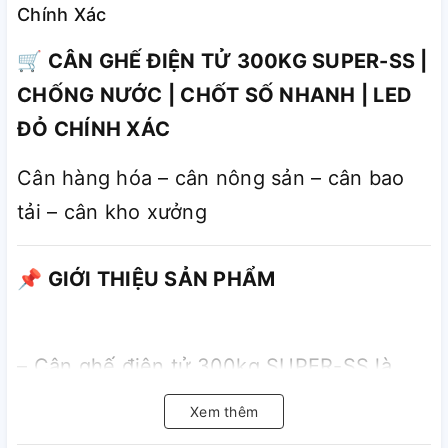
Chính Xác
🛒 CÂN GHẾ ĐIỆN TỬ 300KG SUPER-SS |
CHỐNG NƯỚC | CHỐT SỐ NHANH | LED
ĐỎ CHÍNH XÁC
Cân hàng hóa – cân nông sản – cân bao
tải – cân kho xưởng
📌 GIỚI THIỆU SẢN PHẨM
– Cân ghế điện tử 300kg SUPER-SS là
dòng cân chuyên dụng cho cân hàng hóa,
Xem thêm
nông sản, bao tải với độ chính xác cao,