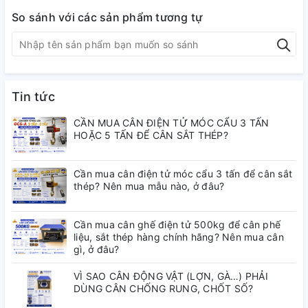
hoạt động ổn định và độ bền vượt trội.
So sánh với các sản phẩm tương tự
– Sản phẩm được trang bị chức năng chốt
số nhanh, giúp cố định kết quả cân ngay
cả khi vật còn dao động, phù hợp cho môi
Tin tức
trường cân thực tế như chợ, kho hàng.
CẦN MUA CÂN ĐIỆN TỬ MÓC CẨU 3 TẤN
HOẶC 5 TẤN ĐỂ CÂN SẮT THÉP?
– Thiết kế chống nước, giúp cân hoạt
động bền bỉ trong môi trường ẩm ướt như
Cần mua cân điện tử móc cẩu 3 tấn để cân sắt
thép? Nên mua mẫu nào, ở đâu?
khu vực hải sản, nông sản hoặc kho hàng.
Cần mua cân ghế điện tử 500kg để cân phế
– Màn hình LED đỏ hiển thị rõ nét, dễ nhìn
liệu, sắt thép hàng chính hãng? Nên mua cân
gì, ở đâu?
trong điều kiện ánh sáng mạnh hoặc môi
trường thiếu sáng, hỗ trợ thao tác nhanh
VÌ SAO CÂN ĐỘNG VẬT (LỢN, GÀ…) PHẢI
DÙNG CÂN CHỐNG RUNG, CHỐT SỐ?
và chính xác.