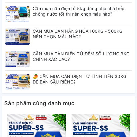
Cần mua cân điện tử 5kg dùng cho nhà bếp,
chống nước tốt thì nên chọn mẫu nào?
CẦN MUA CÂN HÀNG HÓA 100KG - 500KG
NÊN CHỌN MẪU NÀO?
CẦN MUA CÂN ĐIỆN TỬ ĐẾM SỐ LƯỢNG 3KG
CHÍNH XÁC CAO?
🥭 CẦN MUA CÂN ĐIỆN TỬ TÍNH TIỀN 30KG
ĐỂ BÁN SẦU RIÊNG?
Sản phẩm cùng danh mục