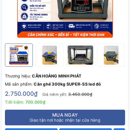
Thương hiệu:
CÂN HOÀNG MINH PHÁT
Mã sản phẩm:
Cân ghế 300kg SUPER-SS led đỏ
2.750.000₫
3.450.000₫
Giá niêm yết:
Tiết kiệm:
700.000₫
MUA NGAY
Giao tận nơi hoặc nhận tại cửa hàng