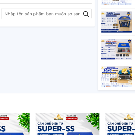
g, xuống cấp
hông chốt được số
ải nặng