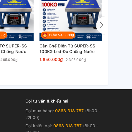
00₫
Giảm 545.000₫
Giảm 60
 Tử SUPER-SS
Cân Ghế Điện Tử SUPER-SS
Cân Ghế Đi
 Chống Nước
100KG Led Đỏ Chống Nước
| Cân Hàng
Chính Xác 
1.850.000₫
2.550.000
.495.000₫
2.395.000₫
Gọi tư vấn & khiếu nại
Gọi mua hàng:
0868 318 787
(8h00 -
22h00)
Gọi khiếu nại:
0868 318 787
(8h00 -