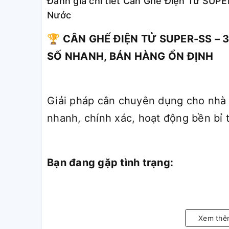
Đánh giá chi tiết Cân Ghế Điện Tử SU
Nước
🏆 CÂN GHẾ ĐIỆN TỬ SUPER-SS –
SỐ NHANH, BÁN HÀNG ỔN ĐỊNH
Giải pháp cân chuyên dụng cho nhà 
nhanh, chính xác, hoạt động bền bỉ 
Bạn đang gặp tình trạng:
– Cân rung, số nhảy → khó đọc, dễ s
Xem thê