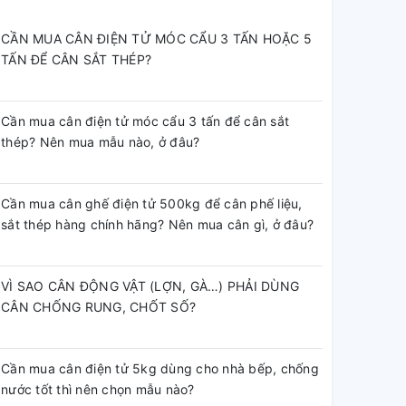
CẦN MUA CÂN ĐIỆN TỬ MÓC CẨU 3 TẤN HOẶC 5
TẤN ĐỂ CÂN SẮT THÉP?
Cần mua cân điện tử móc cẩu 3 tấn để cân sắt
thép? Nên mua mẫu nào, ở đâu?
Cần mua cân ghế điện tử 500kg để cân phế liệu,
sắt thép hàng chính hãng? Nên mua cân gì, ở đâu?
VÌ SAO CÂN ĐỘNG VẬT (LỢN, GÀ…) PHẢI DÙNG
CÂN CHỐNG RUNG, CHỐT SỐ?
Cần mua cân điện tử 5kg dùng cho nhà bếp, chống
nước tốt thì nên chọn mẫu nào?