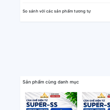
– Môi trường nước → cân nhanh hỏn
So sánh với các sản phẩm tương tự
– Hàng hóa/động vật di chuyển → k
– Cân yếu → nhanh hỏng khi dùng t
Sản phẩm cùng danh mục