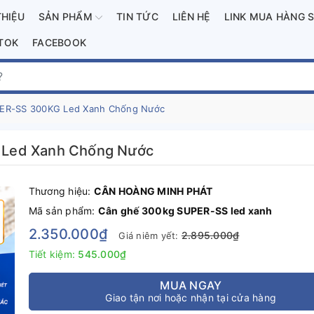
THIỆU
SẢN PHẨM
TIN TỨC
LIÊN HỆ
LINK MUA HÀNG 
KTOK
FACEBOOK
PER-SS 300KG Led Xanh Chống Nước
 Led Xanh Chống Nước
Thương hiệu:
CÂN HOÀNG MINH PHÁT
Mã sản phẩm:
Cân ghế 300kg SUPER-SS led xanh
2.350.000₫
2.895.000₫
Giá niêm yết:
Tiết kiệm:
545.000₫
MUA NGAY
Giao tận nơi hoặc nhận tại cửa hàng