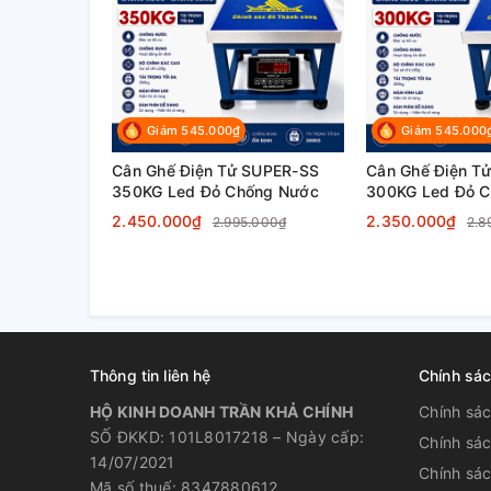
Giảm 545.000₫
Giảm 545.000
Cân Ghế Điện Tử SUPER-SS
Cân Ghế Điện T
350KG Led Đỏ Chống Nước
300KG Led Đỏ 
2.450.000₫
2.350.000₫
2.995.000₫
2.8
Thông tin liên hệ
Chính sá
HỘ KINH DOANH TRẦN KHẢ CHÍNH
Chính sá
👉 SUPER-SS giải quyết triệt để:
SỐ ĐKKD: 101L8017218 – Ngày cấp:
Chính sá
14/07/2021
Chính sác
Mã số thuế: 8347880612