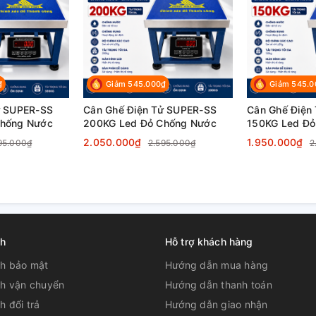
₫
Giảm 545.000₫
Giảm 545.0
ử SUPER-SS
Cân Ghế Điện Tử SUPER-SS
Cân Ghế Điện
Chống Nước
200KG Led Đỏ Chống Nước
150KG Led Đỏ
2.050.000₫
1.950.000₫
95.000₫
2.595.000₫
2
ch
Hỗ trợ khách hàng
ch bảo mật
Hướng dẫn mua hàng
ch vận chuyển
Hướng dẫn thanh toán
h đổi trả
Hướng dẫn giao nhận