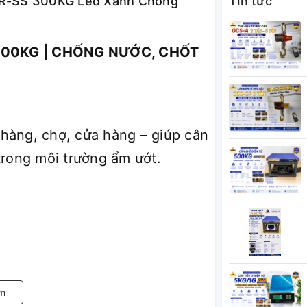
PER-SS 300KG Led Xanh Chống
Tin tức
 300KG | CHỐNG NƯỚC, CHỐT
hàng, chợ, cửa hàng – giúp cân
trong môi trường ẩm ướt.
ai
m