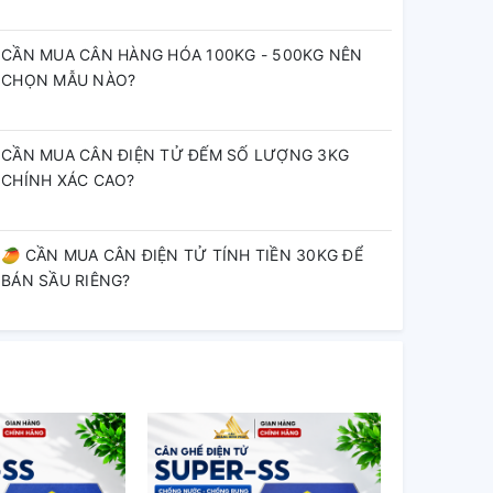
CẦN MUA CÂN HÀNG HÓA 100KG - 500KG NÊN
CHỌN MẪU NÀO?
CẦN MUA CÂN ĐIỆN TỬ ĐẾM SỐ LƯỢNG 3KG
CHÍNH XÁC CAO?
🥭 CẦN MUA CÂN ĐIỆN TỬ TÍNH TIỀN 30KG ĐỂ
BÁN SẦU RIÊNG?