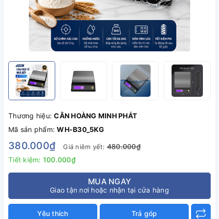
Thương hiệu:
CÂN HOÀNG MINH PHÁT
Mã sản phẩm:
WH-B30_5KG
380.000₫
480.000₫
Giá niêm yết:
Tiết kiệm:
100.000₫
MUA NGAY
Giao tận nơi hoặc nhận tại cửa hàng
Yêu thích
Trả góp