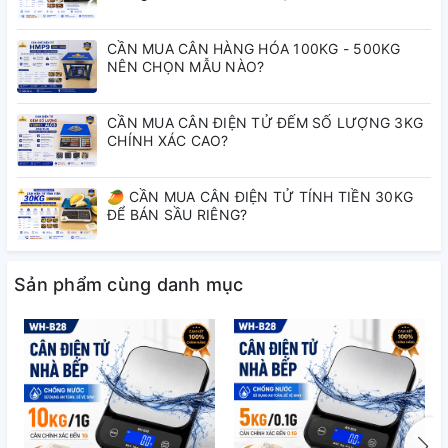
CẦN MUA CÂN HÀNG HÓA 100KG - 500KG
NÊN CHỌN MẪU NÀO?
CẦN MUA CÂN ĐIỆN TỬ ĐẾM SỐ LƯỢNG 3KG
CHÍNH XÁC CAO?
🥭 CẦN MUA CÂN ĐIỆN TỬ TÍNH TIỀN 30KG
ĐỂ BÁN SẦU RIÊNG?
👉 WH-B30 giải quyết triệt để:
Sản phẩm cùng danh mục
✔ Độ chính xác cao → cân chuẩn từng
gram
✔ Chống nước → dùng bền trong môi
trường bếp