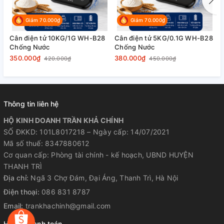
✔ Hiển thị nhanh, ổn định → không nhảy
Giảm 70.000₫
Giảm 70.000₫
số
Cân điện tử 10KG/1G WH-B28
Cân điện tử 5KG/0.1G WH-B28
C
Chống Nước
Chống Nước
C
350.000₫
380.000₫
3
420.000₫
450.000₫
✔ Thiết kế đơn giản, dễ dùng → ai cũng
sử dụng được
Thông tin liên hệ
HỘ KINH DOANH TRẦN KHẢ CHÍNH
SỐ ĐKKD: 101L8017218 – Ngày cấp: 14/07/2021
Mã số thuế: 8347880612
Cơ quan cấp: Phòng tài chính - kế hoạch, UBND HUYỆN
THANH TRÌ
Địa chỉ:
Ngã 3 Chợ Đám, Đại Áng, Thanh Trì, Hà Nội
Điện thoại:
086 831 8787
Email:
trankhachinh@gmail.com
Hỗ trợ thanh toán