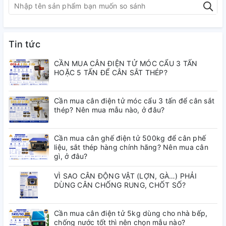
không ngon
– Cân dễ hỏng khi dính nước trong bếp
Tin tức
– Cân không ổn định, nhảy số → khó đọc
CẦN MUA CÂN ĐIỆN TỬ MÓC CẨU 3 TẤN
HOẶC 5 TẤN ĐỂ CÂN SẮT THÉP?
– Khó sử dụng, thao tác phức tạp
Cần mua cân điện tử móc cẩu 3 tấn để cân sắt
thép? Nên mua mẫu nào, ở đâu?
Cần mua cân ghế điện tử 500kg để cân phế
liệu, sắt thép hàng chính hãng? Nên mua cân
gì, ở đâu?
VÌ SAO CÂN ĐỘNG VẬT (LỢN, GÀ…) PHẢI
DÙNG CÂN CHỐNG RUNG, CHỐT SỐ?
Cần mua cân điện tử 5kg dùng cho nhà bếp,
chống nước tốt thì nên chọn mẫu nào?