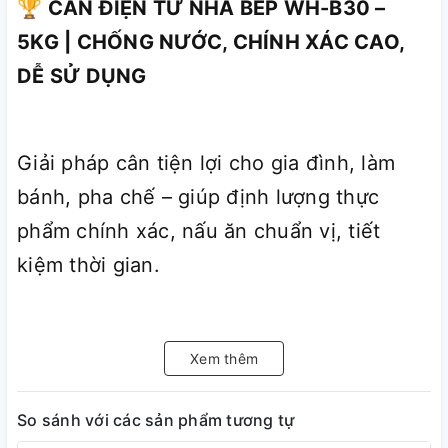
🏆 CÂN ĐIỆN TỬ NHÀ BẾP WH-B30 –
5KG | CHỐNG NƯỚC, CHÍNH XÁC CAO,
DỄ SỬ DỤNG
Giải pháp cân tiện lợi cho gia đình, làm
bánh, pha chế – giúp định lượng thực
phẩm chính xác, nấu ăn chuẩn vị, tiết
kiệm thời gian.
Bạn đang gặp tình trạng:
Xem thêm
So sánh với các sản phẩm tương tự
– Nấu ăn, làm bánh sai định lượng → món